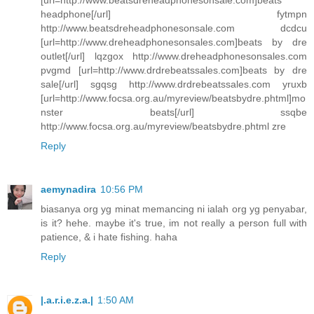
[url=http://www.beatsdreheadphonesonsale.com]beats
headphone[/url] fytmpn
http://www.beatsdreheadphonesonsale.com dcdcu
[url=http://www.dreheadphonesonsales.com]beats by dre
outlet[/url] lqzgox http://www.dreheadphonesonsales.com
pvgmd [url=http://www.drdrebeatssales.com]beats by dre
sale[/url] sgqsg http://www.drdrebeatssales.com yruxb
[url=http://www.focsa.org.au/myreview/beatsbydre.phtml]mo
nster beats[/url] ssqbe
http://www.focsa.org.au/myreview/beatsbydre.phtml zre
Reply
aemynadira
10:56 PM
biasanya org yg minat memancing ni ialah org yg penyabar,
is it? hehe. maybe it's true, im not really a person full with
patience, & i hate fishing. haha
Reply
|.a.r.i.e.z.a.|
1:50 AM