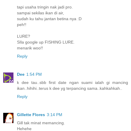
tapi usaha tringin nak jadi pro.
sampai sekilas ikan di air,
sudah ku tahu jantan betina nya :D
peh!!
LURE?
SIla google up FISHING LURE.
menarik woo!!
Reply
Dee
1:54 PM
k dee tau..sbb first date ngan suami ialah gi mancing
ikan..hihihi..terus k dee yg terpancing sama..kahkahkah..
Reply
Gillette Flores
3:14 PM
Gill tak minat memancing.
Hehehe