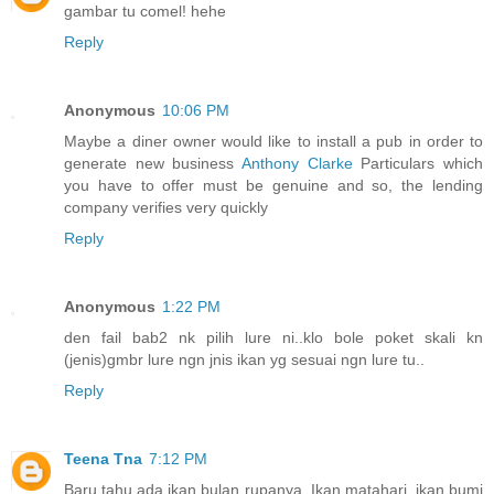
gambar tu comel! hehe
Reply
Anonymous
10:06 PM
Maybe a diner owner would like to install a pub in order to
generate new business
Anthony Clarke
Particulars which
you have to offer must be genuine and so, the lending
company verifies very quickly
Reply
Anonymous
1:22 PM
den fail bab2 nk pilih lure ni..klo bole poket skali kn
(jenis)gmbr lure ngn jnis ikan yg sesuai ngn lure tu..
Reply
Teena Tna
7:12 PM
Baru tahu ada ikan bulan rupanya. Ikan matahari, ikan bumi