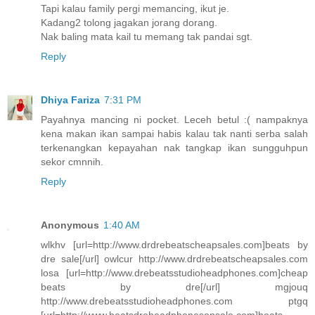
Tapi kalau family pergi memancing, ikut je.
Kadang2 tolong jagakan jorang dorang.
Nak baling mata kail tu memang tak pandai sgt.
Reply
Dhiya Fariza
7:31 PM
Payahnya mancing ni pocket. Leceh betul :( nampaknya
kena makan ikan sampai habis kalau tak nanti serba salah
terkenangkan kepayahan nak tangkap ikan sungguhpun
sekor cmnnih.
Reply
Anonymous
1:40 AM
wlkhv [url=http://www.drdrebeatscheapsales.com]beats by
dre sale[/url] owlcur http://www.drdrebeatscheapsales.com
losa [url=http://www.drebeatsstudioheadphones.com]cheap
beats by dre[/url] mgjouq
http://www.drebeatsstudioheadphones.com ptgq