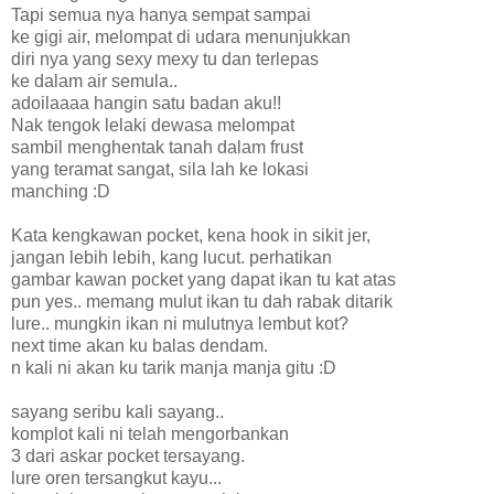
Tapi semua nya hanya sempat sampai
ke gigi air, melompat di udara menunjukkan
diri nya yang sexy mexy tu dan terlepas
ke dalam air semula..
adoilaaaa hangin satu badan aku!!
Nak tengok lelaki dewasa melompat
sambil menghentak tanah dalam frust
yang teramat sangat, sila lah ke lokasi
manching :D
Kata kengkawan pocket, kena hook in sikit jer,
jangan lebih lebih, kang lucut. perhatikan
gambar kawan pocket yang dapat ikan tu kat atas
pun yes.. memang mulut ikan tu dah rabak ditarik
lure.. mungkin ikan ni mulutnya lembut kot?
next time akan ku balas dendam.
n kali ni akan ku tarik manja manja gitu :D
sayang seribu kali sayang..
komplot kali ni telah mengorbankan
3 dari askar pocket tersayang.
lure oren tersangkut kayu...