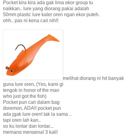
Pocket kira kira ada gak lima ekor group tu
naikkan.. lure yang diorang pakai adalah
50mm plastic lure kaler oren ngan ekor puteh.
ohh.. pas ni kena cari nih!!
melihat diorang ni hit banyak
guna lure oren, (Yes, kami gi
tengok in honor of the man
who just got the fish)
Pocket pun cari dalam bag
doremon, ADA!! pocket pun
ada jgak lure oren! tak la sama ..
tapi oren lah kan..
so ku lontar dan lontar...
memang mengena! 3 kali!