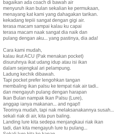
bagaikan ada coach di bawah air
menyuruh ikan bulan sekalian ke permukaan,
menayang kat kami yang dahagakan tarikan.
kekadang tepiii sangat dengan gigi air.
terasa macam sampai kalau ku capai
terasa macam naak sangat dia naik dan
pulang dengan aku... yang pastinya, dia ada!
Cara kami mudah,
kalau ikut ACU (Pak menakan pocket)
disuruhnya ikat udang idup atau isi ikan
dalam sejengkal ari pelampung.
Ladung kechik dibawah.
Tapi pocket prefer lengohkan tangan
membaling ikan palsu ke tempat riak air tadi..
dan mengayuh pulang dengan harapan
Ikan Bulan nampak Ikan Palsu (Lure),
anggap ianya makanan... and ngap!!
Teorinya mudah, tapi nak melaksanakannya susah...
sekali riak di air, kita pun baling.
Landing lure kita sedepa menjangkaui riak ikan
tadi, dan kita mengayuh lure tu pulang...
Sekali lure kita ke kanan..