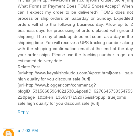
Trivias [url=http://www.tomsfans.com]Toms Oultet Store[/url]
What Forms of Payment Does TOMS Shoes Accept? When
can I expect my order to be delivered? TOMS does not
process or ship orders on Saturday or Sunday. Expedited
orders will ship the following business day. Allow up to 2
business days for processing of orders placed with ground
shipping. The day of pick up does not count as a day in the
shipping time. You will receive a UPS tracking number along
with the shipping confirmation email at the end of the day
your order ships. Please use the tracking number to get an
estimated delivery date.
Relate Post
[url=http://www.keyakishokudou.com/4/post.html]toms sale
high quality for you discount sale [/url]
[url=http://www.blogger.com/comment.g?
blogID=531586859648215301&postID=6276645739354753
22&page=1&token=1366947192975&isPopup=true]toms
sale high quality for you discount sale [/url]
Reply
a
7:03 PM