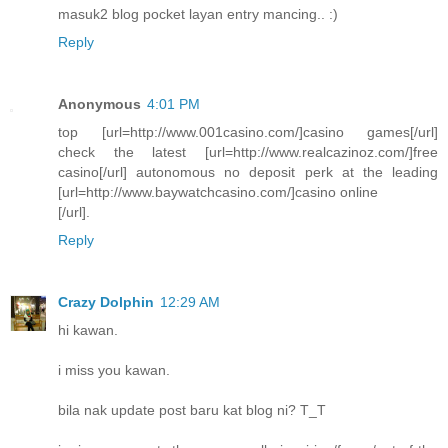
masuk2 blog pocket layan entry mancing.. :)
Reply
Anonymous
4:01 PM
top [url=http://www.001casino.com/]casino games[/url]
check the latest [url=http://www.realcazinoz.com/]free
casino[/url] autonomous no deposit perk at the leading
[url=http://www.baywatchcasino.com/]casino online
[/url].
Reply
Crazy Dolphin
12:29 AM
hi kawan.
i miss you kawan.
bila nak update post baru kat blog ni? T_T