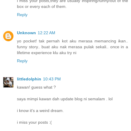
i miss your posts,they are usually inspiring/funny/out of the
box or every each of them.
Reply
Unknown
12:22 AM
yo pocket! tak pernah kot aku merasa memancing ikan..
funny story.. buat aku nak merasa pulak sekali.. once in a
lifetime experience klu aku try ni
Reply
littledolphin
10:43 PM
kawan! guess what ?
saya mimpi kawan dah update blog ni semalam . lol
i know it's a weird dream.
i miss your posts :(