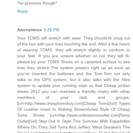
*no pressure though*
Reply
Anonymous
3:26 PM
Your TOMS will stretch with wear. They should fit snug out
of the box with your toes touching the end. After a few hours
of wearing TOMS, they will stretch slightly to conform to
your feet. If you are unsure whether or not they will fit,
please try your TOMS Shoes on a carpeted surface to see
how they stretch.The system powers right up as soon as
you've inserted the batteries and the Tom-Tom not only
talks to the GPS system, but it also talks with the Nike
system to update your running stats so that Cheap jordan
shoes 2012 you can maintain a friendly rivalry with other
members of your club and groups.
[url=http://www.cheaptomsbuy.com]Cheap Toms[/url] Types
Of Leather Used In Making ShoesVaried Style Of Cheap
Toms Shoes [url=http://www.onlinetomsoutlet.com]Toms
Outlet[/url] Step Out In Style This Summer With Espadrilles
Where Do They Sell Toms And Jeffery West Sneakers The